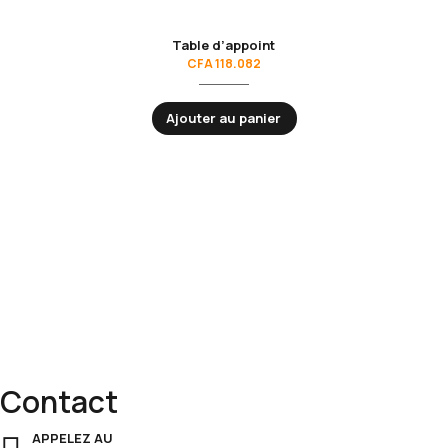
CFA 1.305.113
Table d’appoint
CFA
118.082
Ajouter au panier
Découvrez notre gamme complète de
fournitures de bureau
:
des
bureaux modernes
, des
fauteuils ergonomiques
, des
rangements pratiques
et des
meubles présidentiels
qui allient
esthétique
et
performance
.
Contact
APPELEZ AU