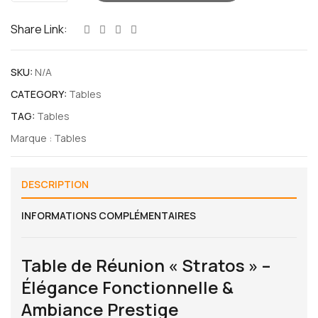
Table
de
Share Link:
Réunion
"Stratos"
SKU:
N/A
CATEGORY:
Tables
TAG:
Tables
Marque :
Tables
DESCRIPTION
INFORMATIONS COMPLÉMENTAIRES
Table de Réunion « Stratos » –
Élégance Fonctionnelle &
Ambiance Prestige