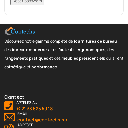
Reset password
Découvrez notre gamme complète de
fournitures de bureau
:
des
bureaux modernes
, des
fauteuils ergonomiques
, des
rangements pratiques
et des
meubles présidentiels
qui allient
esthétique
et
performance
.
Contact
APPELEZ AU
+221 33 825 59 18
EMAIL
contact@contechs.sn
ADRESSE