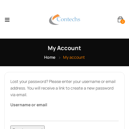
0
My Account
Home
My account
Lost your password? Please enter your username or email
address. You will receive a link to create a new password
via email.
Username or email