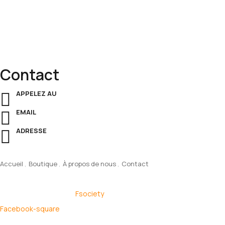
rangements pratiques
et des
meubles présidentiels
qui allient
esthétique
et
performance
.
Contact
APPELEZ AU
+221 33 825 59 18
EMAIL
contact@contechs.sn
ADRESSE
ALLÉES T.S. NOUROU SALL, Dakar, Senegal
Menu
Accueil
Boutique
À propos de nous
Contact
© 2025 Contechs – By
Fsociety
.
Facebook-square