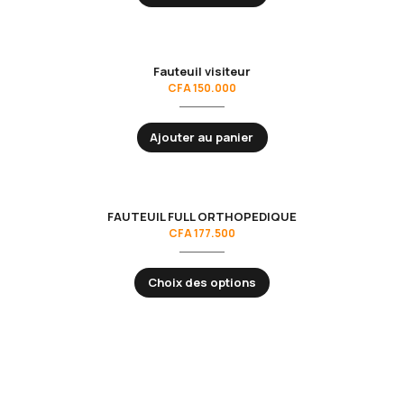
Fauteuil visiteur
CFA
150.000
Ajouter au panier
FAUTEUIL FULL ORTHOPEDIQUE
CFA
177.500
Choix des options
Découvrez notre gamme complète de
fournitures de bureau
:
des
bureaux modernes
, des
fauteuils ergonomiques
, des