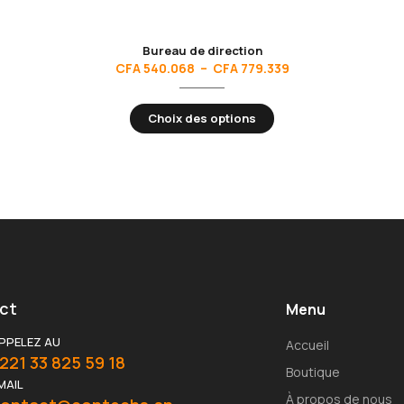
Bureau de direction
CFA
540.068
–
CFA
779.339
Choix des options
ct
Menu
PPELEZ AU
Accueil
221 33 825 59 18
Boutique
MAIL
À propos de nous