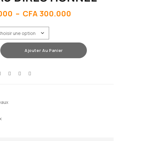
000
–
CFA
300.000
Ajouter Au Panier
eaux
x