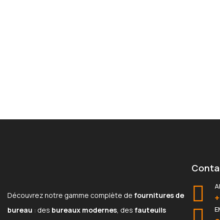
Conta
A
Découvrez notre gamme complète de
fournitures de
+
E
bureau
: des
bureaux modernes
, des
fauteuils