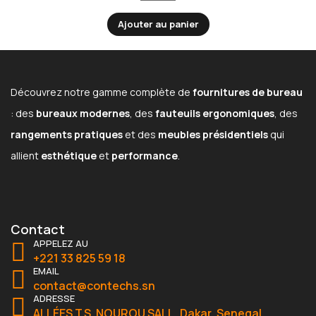
Ajouter au panier
Découvrez notre gamme complète de
fournitures de bureau
: des
bureaux modernes
, des
fauteuils ergonomiques
, des
rangements pratiques
et des
meubles présidentiels
qui
allient
esthétique
et
performance
.
Contact
APPELEZ AU
+221 33 825 59 18
EMAIL
contact@contechs.sn
ADRESSE
ALLÉES T.S. NOUROU SALL, Dakar, Senegal