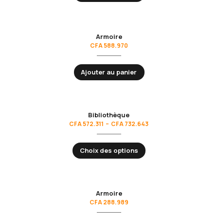
Armoire
CFA
588.970
Ajouter au panier
Bibliothèque
Plage
CFA
572.311
–
CFA
732.643
de
prix :
Choix des options
CFA 572.311
à
CFA 732.643
Armoire
CFA
288.989