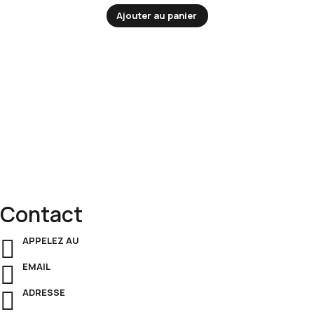
Ajouter au panier
Découvrez notre gamme complète de
fournitures de bureau
:
des
bureaux modernes
, des
fauteuils ergonomiques
, des
rangements pratiques
et des
meubles présidentiels
qui allient
esthétique
et
performance
.
Contact
APPELEZ AU
+221 33 825 59 18
EMAIL
contact@contechs.sn
ADRESSE
ALLÉES T.S. NOUROU SALL, Dakar, Senegal