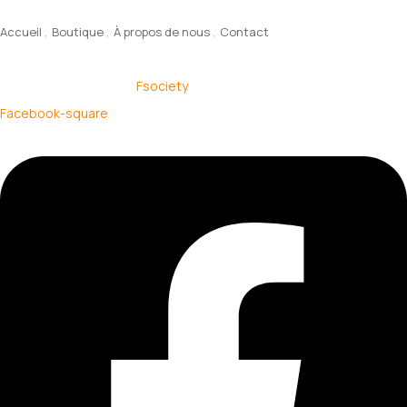
Menu
Accueil
Boutique
À propos de nous
Contact
© 2025 Contechs – By
Fsociety
.
Facebook-square