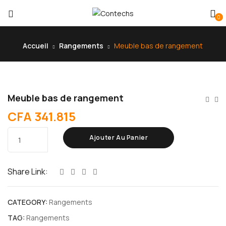
0
Accueil
Rangements
Meuble bas de rangement
Meuble bas de rangement
CFA
341.815
quantité
Ajouter Au Panier
de
Meuble
bas
Share Link:
de
rangement
CATEGORY:
Rangements
TAG:
Rangements