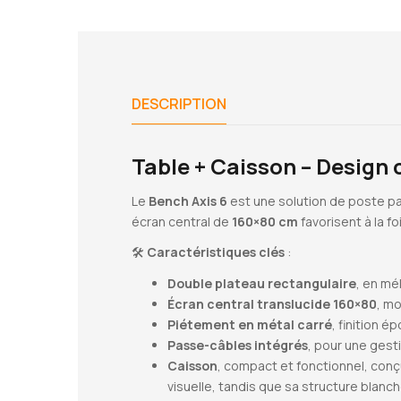
DESCRIPTION
Table + Caisson – Design c
Le
Bench Axis 6
est une solution de poste p
écran central de
160×80 cm
favorisent à la fo
🛠️
Caractéristiques clés
:
Double plateau rectangulaire
, en mé
Écran central translucide 160×80
, mo
Piétement en métal carré
, finition é
Passe-câbles intégrés
, pour une ges
Caisson
, compact et fonctionnel, con
visuelle, tandis que sa structure blanc