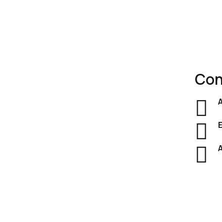
Con
Découvrez notre gamme complète de
fournitures
+
de bureau
: des
bureaux modernes
, des
fauteuils
ergonomiques
, des
rangements pratiques
et des
meubles présidentiels
qui allient
esthétique
et
A
performance
.