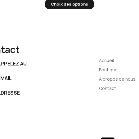
Choix des options
tact
Menu
Accueil
APPELEZ AU
Boutique
221 33 825 59 18
EMAIL
À propos de nous
contact@contechs.sn
Contact
ADRESSE
LLÉES T.S. NOUROU SALL, Dakar, Senegal