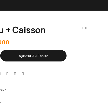
u + Caisson
000
Ajouter Au Panier
eaux
x