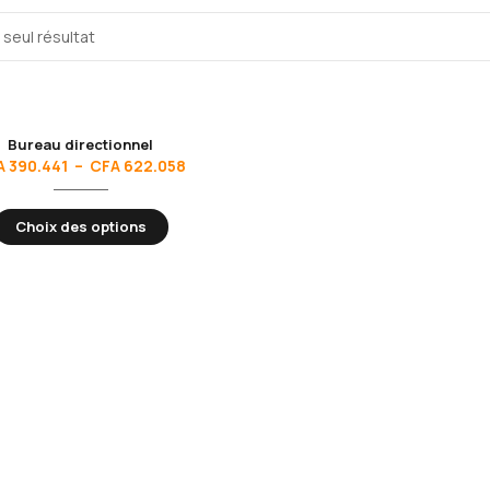
e seul résultat
Bureau directionnel
A
390.441
–
CFA
622.058
Choix des options