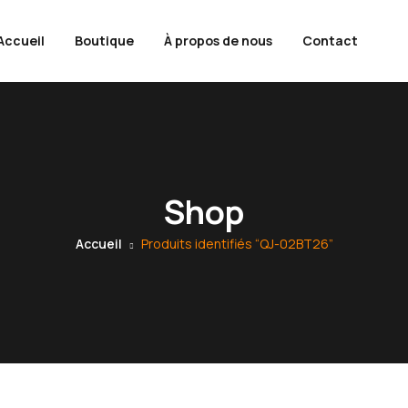
Accueil
Boutique
À propos de nous
Contact
Shop
Accueil
Produits identifiés “QJ-02BT26”