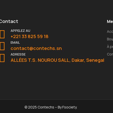
Contact
Me
APPELEZ AU
Acc
+221 33 825 59 18
Bou
EMAIL
À p
contact@contechs.sn
Con
ADRESSE
ALLÉES T.S. NOUROU SALL, Dakar, Senegal
© 2025 Contechs – By
Fsociety
.