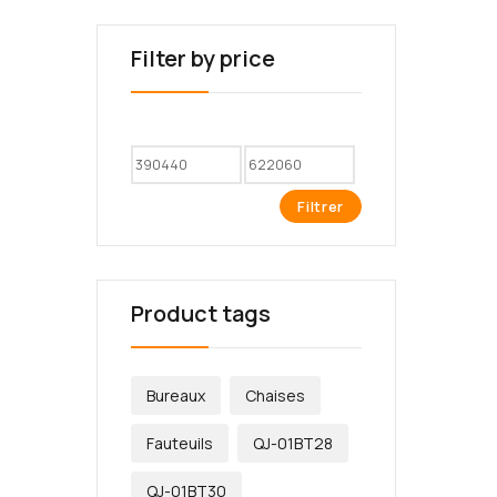
Filter by price
Filtrer
Product tags
Bureaux
Chaises
Fauteuils
QJ-01BT28
QJ-01BT30