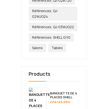
Références: QJ-02BT20
Références: QJ-
02WJG24
Références: QJ-03WJG22
Références: SHELL 0/10
Salons
Tables
Products
BANQUETTE DE 4
PLACES SHELL
CFA
145.000