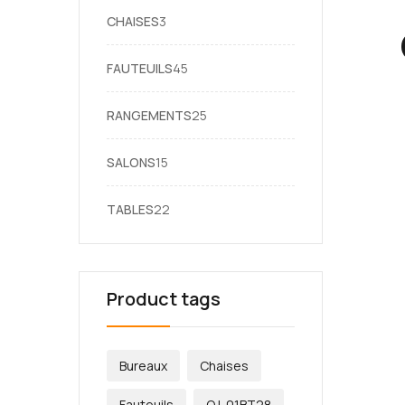
3
CHAISES
3
produits
45
FAUTEUILS
45
produits
25
RANGEMENTS
25
produits
15
SALONS
15
produits
22
TABLES
22
produits
Product tags
Bureaux
Chaises
Fauteuils
QJ-01BT28