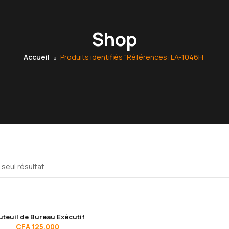
Shop
Accueil
Produits identifiés “Références: LA-1046H”
e seul résultat
uteuil de Bureau Exécutif
CFA
125.000