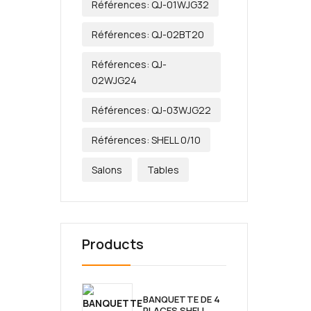
Références: QJ-01WJG32
Références: QJ-02BT20
Références: QJ-
02WJG24
Références: QJ-03WJG22
Références: SHELL 0/10
Salons
Tables
Products
BANQUETTE DE 4
PLACES SHELL