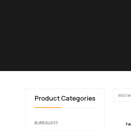
Voici l
Product Categories
33
BUREAUX
33
Fa
produits