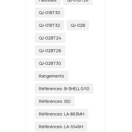
QJ-01BT30
QJ-01BT32
QJ-02B
QJ-02BT24
QJ-02BT26
QJ-02BT30
Rangements
Références: B-SHELL 0/10
Références: ISO
Références: LA-863MH
Références: LA-1046H