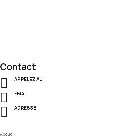
Découvrez notre gamme complète de
fournitures de bureau
: de
et
performance
.
Contact
APPELEZ AU
+221 33 825 59 18
EMAIL
contact@contechs.sn
ADRESSE
ALLÉES T.S. NOUROU SALL, Dakar, Senegal
Menu
Accueil