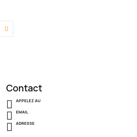
Découvrez notre gamme complète de
fournitures de
bureau
: des
bureaux modernes
, des
fauteuils
ergonomiques
, des
rangements pratiques
et des
meubles
présidentiels
qui allient
esthétique
et
performance
.
Contact
APPELEZ AU
+221 33 825 59 18
EMAIL
contact@contechs.sn
ADRESSE
ALLÉES T.S. NOUROU SALL, Dakar, Senegal